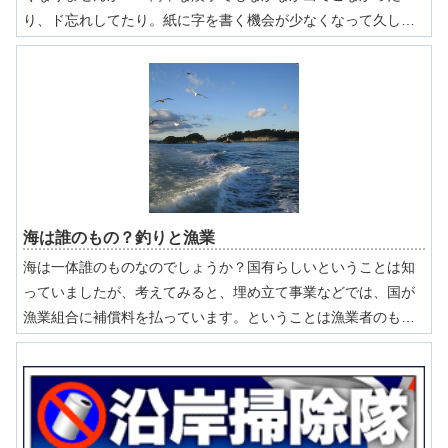
り、ド忘れしてたり。紙に字を書く機会が少なくなって久しい
ので、なんかヤバイなぁと感じています。そんな訳で、道場の
素材を使って魚の漢字集を作ってみました。私たちが普段釣っ
てる魚くらいは漢字で書けるようになりたいね。さて、貴方は
いくつ読み書きできるかな？
海は誰のもの？釣りと漁業
海は一体誰のものなのでしょうか？国有らしいということは知
っていましたが、考えてみると、埋め立て事業などでは、国が
漁業組合に補償料を払っています。ということは漁業者のもの
～うん？分からなくなりますね。ということで、ちょっと調べ
てみますと、これには漁業法という法律が絡んでいることが分
かりました。以下資料を書き出しますと…