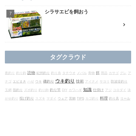
シラサエビを飼おう
タグクラウド
読物
餌
夜釣り
釣り鈎
紀州釣り
釣り糸
タチウオ
メバル
青物
用品
カサゴ
グレ
ア
ウキ釣り
技術
磯釣り
ナゴ
エビまき
ハゼ
ウキ
アイナメ
サヨリ
防波堤釣り
知識
釣り竿
仕掛け
玉網
筏釣り
ズボ釣り
釣り鉤
DIY
カワハギ
アジ
コロダイ
泳
料理
投げ釣り
がせ釣り
スズキ
マダイ
ウェア
黒鯛
TIPS
カゴ釣り
釣り具
リール