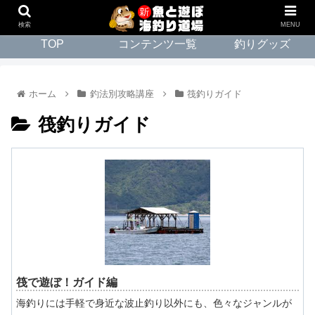
検索
MENU
TOP
コンテンツ一覧
釣りグッズ
ホーム
釣法別攻略講座
筏釣りガイド
筏釣りガイド
筏で遊ぼ！ガイド編
海釣りには手軽で身近な波止釣り以外にも、色々なジャンルが