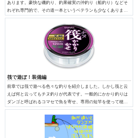
あります。豪快な磯釣り、釣果確実の沖釣り（船釣り）などそ
れぞれ専門的で、その道一本というベテランも少なくありませ
ん。しかし体力や費用、専用の装備や周りの環境など、結構入
門にはハードルが多く、チャレンジに二の足を踏む方も多いと
思います。今日はこんな専門の釣りの中でも、比較的チャレン
ジしやすくファミリーで楽しめる筏釣りを紹介したいと思いま
す。
筏で遊ぼ！装備編
前章では筏で遊べる色々な釣りを紹介しました。しかし筏と云
えば何と云ってもチヌ釣りが代表です。一般的にかかり釣りは
ダンゴと呼ばれるコマセで魚を寄せ、専用の短竿を使って穂先
でアタリをとりながら釣ります。ウキやカゴを使わない竿一本
のシンプルな仕掛けですが、それなりに奥が深くゲーム性の高
い釣りです。ここでは筏のチヌ釣りに必要な装備や餌をご紹介
します。