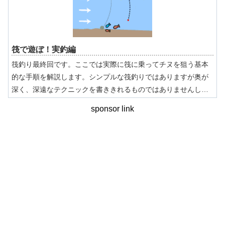
筏で遊ぼ！実釣編
筏釣り最終回です。ここでは実際に筏に乗ってチヌを狙う基本
的な手順を解説します。シンプルな筏釣りではありますが奥が
深く、深遠なテクニックを書ききれるものではありませんし、
またその力もありません。筏釣りをより勉強したい方は、筏師
sponsor link
の専門サイトをぜひご覧になって下さい。皆さんのためになる
事柄がたくさん書かれているはずです。特に筏独特の餌使いは
参考になるはずです。ですから本章では、そういったサイトの
解説とは、異なるアプローチで解説しましょう。