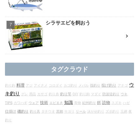
シラサエビを飼おう
タグクラウド
ウ
料理
投げ釣り
釣り鈎
アジ
アイナメ
コロダイ
カゴ釣り
メバル
筏釣り
アナゴ
キ釣り
釣り竿
グレ
用品
カサゴ
釣り糸
DIY
釣り鉤
マダイ
防波堤釣り
ウキ
知識
技術
読物
餌
TIPS
カワハギ
ウェア
エビまき
青物
紀州釣り
スズキ
ハゼ
仕掛け
磯釣り
釣り具
タチウオ
黒鯛
サヨリ
リール
泳がせ釣り
ズボ釣り
玉網
夜
釣り