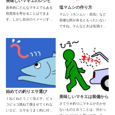
美味しいマキエのレシピ
塩マムシの作り方
基本的にどんなマキエでもある
程度魚を寄せることはできま
マムシ（ホンムシ・岩虫）など
す。しかし自分のイメージする
高価な餌が余るともったいない
釣りに合わせて、的確なマキエ
ですね。そんなときは塩漬けに
をつくることができれば釣った
していて、次回の釣行に使いま
も同然。それだけ釣りに対する
しょう。塩漬けにしても喰いは
ハウツーが、身についてきたと
そんなに落ちませし、身が締ま
いうことですからね。この章で
るのでエサ取りに強くなりま
は、現在もっとも安価で威力の
す。遠投にも耐えられますし、
あるオキアミと、ハイテク集魚
いざというときの予備の餌とし
材を組合わせたチヌ／グレ用マ
ても重宝します。また作り方を
キエについて解説します。私が
覚えておくと、青虫など他の虫
普段使うセッティングに近いも
餌にも応用できますよ。
のですが、比較的オーソドック
スなので皆さんの参考になると
始めての釣りエサ選び
思います。
美味しいマキエは装備から
くねくねとうごく虫エサ、ピョ
さてウキ釣りにマキエが欠かせ
コピョコ跳ねて掴ませてくれな
ないものと云うことは、分かっ
いエビ、エサをうまく鈎に付け