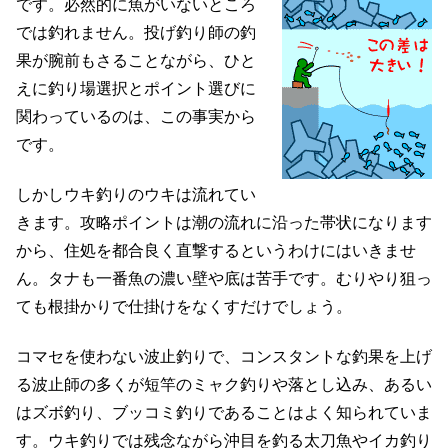
です。必然的に魚がいないところ
では釣れません。投げ釣り師の釣
果が腕前もさることながら、ひと
えに釣り場選択とポイント選びに
関わっているのは、この事実から
です。
しかしウキ釣りのウキは流れてい
きます。攻略ポイントは潮の流れに沿った帯状になります
から、住処を都合良く直撃するというわけにはいきませ
ん。タナも一番魚の濃い壁や底は苦手です。むりやり狙っ
ても根掛かりで仕掛けをなくすだけでしょう。
コマセを使わない波止釣りで、コンスタントな釣果を上げ
る波止師の多くが短竿のミャク釣りや落とし込み、あるい
はズボ釣り、ブッコミ釣りであることはよく知られていま
す。ウキ釣りでは残念ながら沖目を釣る太刀魚やイカ釣り