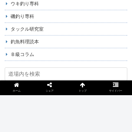
ウキ釣り専科
磯釣り専科
タックル研究室
釣魚料理読本
Ｂ級コラム
ホーム
シェア
トップ
サイドバー
人気！TOP7
磯釣り師必携ピトン