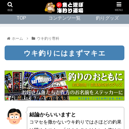
検索
MENU
TOP
コンテンツ一覧
釣りグッズ
ホーム
ウキ釣り専科
ウキ釣りにはまずマキエ
結論からいいますと
コマセを撒かないウキ釣りではさほどの釣果