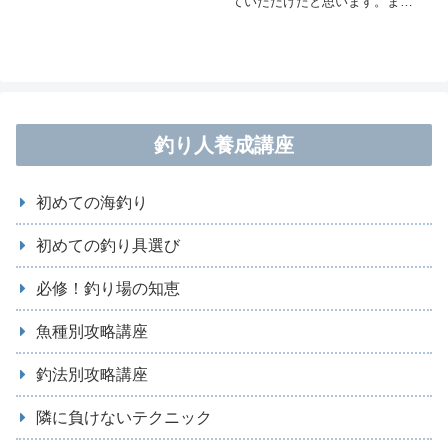
ていただけたと思います。まさ
られるようになったら、それだ
に「マキエの切れ目は縁の切れ
けで一人前です。女性も初めの
目」なのです。昨今では人工集
うちは、きゃぁ！付けて～など
魚材の研究が進み、従来の天然
と叫んでいますが、半年もしな
コマセとうまく配合すること
いうちに自分でさっさと鈎に付
で、色々なシチュエーションや
けるようになっています。それ
対象魚に合わせて、マキエを使
釣り人養成講座
ぐらい釣りは面白いのです。本
い分けるようになってきまし
章ではエサの選びの基本と、エ
た。本章では、マキエを作り携
サの付け方も指導しましょう。
初めての海釣り
行するためのグッズをご紹介し
ます。基本的なアイテムは波止
初めての釣り具選び
でも磯でも同じです。
必修！釣り場の知恵
魚種別攻略講座
釣法別攻略講座
隣に負けないテクニック