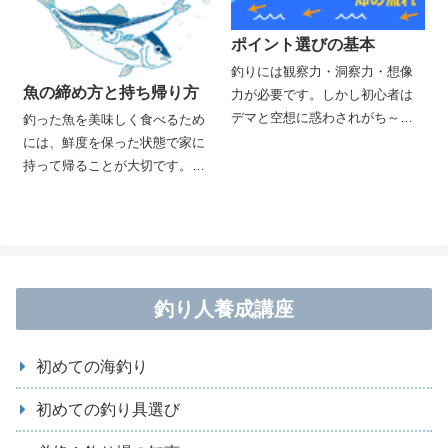
ポイント選びの基本
釣りには観察力・洞察力・想像
魚の締め方と持ち帰り方
力が必要です。しかし初心者は
デマと空想に惑わされがち～ポ
釣った魚を美味しく食べるため
イントの見極めには長い経験と
には、鮮度を保った状態で家に
研究が必要ですが、そんなに待
持って帰ることが大切です。そ
てない！というあなたのため
のためには余分なストレスを与
に、ポイント攻略のセオリーを
えず魚を即死させること！釣魚
伝授しましょう。
を美味しく食べるためのちょっ
としたコツ、実践してください
ね。
釣り人養成講座
初めての海釣り
初めての釣り具選び