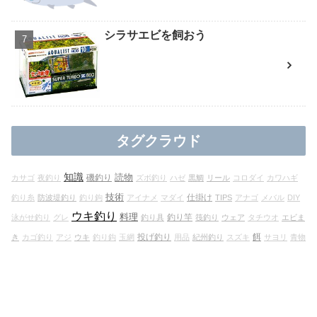
シラサエビを飼おう
タグクラウド
知識
読物
磯釣り
カサゴ
夜釣り
ズボ釣り
ハゼ
黒鯛
リール
コロダイ
カワハギ
技術
仕掛け
釣り糸
防波堤釣り
釣り鉤
アイナメ
マダイ
TIPS
アナゴ
メバル
DIY
ウキ釣り
料理
釣り竿
泳がせ釣り
グレ
釣り具
筏釣り
ウェア
タチウオ
エビま
投げ釣り
餌
き
カゴ釣り
アジ
ウキ
釣り鈎
玉網
用品
紀州釣り
スズキ
サヨリ
青物