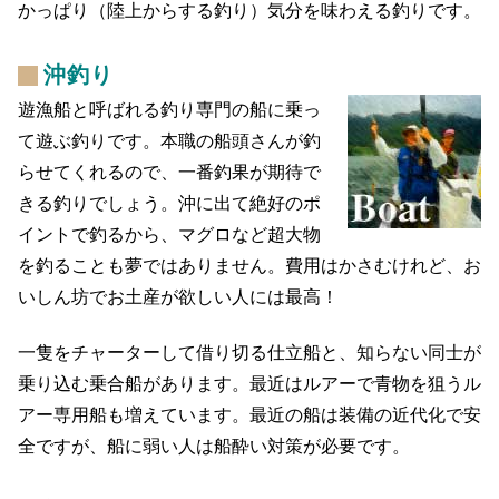
かっぱり（陸上からする釣り）気分を味わえる釣りです。
沖釣り
遊漁船と呼ばれる釣り専門の船に乗っ
て遊ぶ釣りです。本職の船頭さんが釣
らせてくれるので、一番釣果が期待で
きる釣りでしょう。沖に出て絶好のポ
イントで釣るから、マグロなど超大物
を釣ることも夢ではありません。費用はかさむけれど、お
いしん坊でお土産が欲しい人には最高！
一隻をチャーターして借り切る仕立船と、知らない同士が
乗り込む乗合船があります。最近はルアーで青物を狙うル
アー専用船も増えています。最近の船は装備の近代化で安
全ですが、船に弱い人は船酔い対策が必要です。