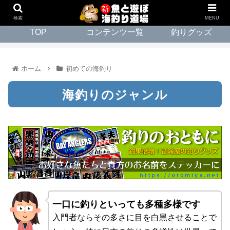
検索
MENU
TOP
コンテンツ一覧
釣りグッズ
ホーム
初めての海釣り
海釣りのジャンル
一口に釣りといっても多種多様です
入門者ならその多さに目を白黒させることで