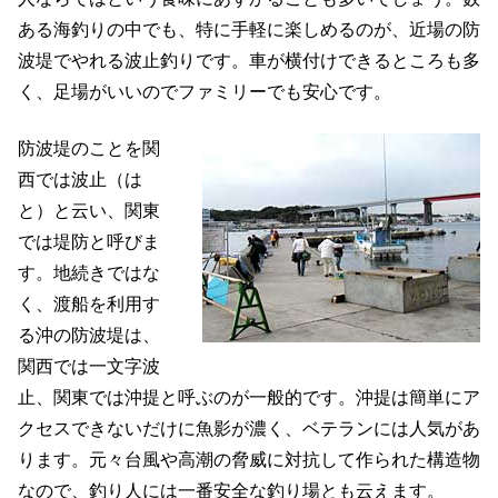
ある海釣りの中でも、特に手軽に楽しめるのが、近場の防
波堤でやれる波止釣りです。車が横付けできるところも多
く、足場がいいのでファミリーでも安心です。
防波堤のことを関
西では波止（は
と）と云い、関東
では堤防と呼びま
す。地続きではな
く、渡船を利用す
る沖の防波堤は、
関西では一文字波
止、関東では沖提と呼ぶのが一般的です。沖提は簡単にア
クセスできないだけに魚影が濃く、ベテランには人気があ
ります。元々台風や高潮の脅威に対抗して作られた構造物
なので、釣り人には一番安全な釣り場とも云えます。