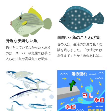
面白い♪ 魚のことわざ集
身近な美味しい魚
昔の人は、生活の知恵で色々な
釣りをしていてよかったと思う
諺を残しました。「水清ければ
のは、スーパーや魚屋では手に
魚住まず」とか「魚心あれば水
入らない魚や高級魚？が新鮮な
心」などは皆さんもご存じでし
お刺身で味わえること。ここで
ょう。魚は、島国の私たちには
は波止で釣れるポピュラーな魚
獣以上に身近な存在ですから、
をおいしく食べる調理法などを
たくさんの諺が残っています。
紹介します。一年中手に入る野
今日は皆さんの釣り生活や食生
菜も、栄養価が最も高いのはそ
活に役立つような面白い諺を紹
の野菜本来の収穫期。魚も同じ
介しましょう。昔の人は偉かっ
で旬の時期が一番美味です。四
た。
季折々の釣魚を味わいましょ
う。