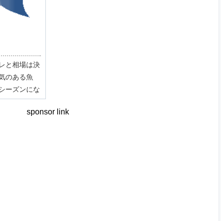
レと相場は決
気のある魚
シーズンにな
す。最近では
sponsor link
てきました。
を当て、仕留