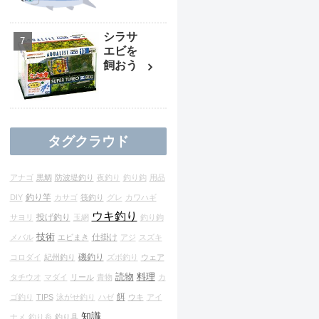
シラサ
エビを
飼おう
タグクラウド
アナゴ
黒鯛
防波堤釣り
夜釣り
釣り鈎
用品
釣り竿
DIY
カサゴ
筏釣り
グレ
カワハギ
ウキ釣り
投げ釣り
サヨリ
玉網
釣り鉤
技術
仕掛け
メバル
エビまき
アジ
スズキ
磯釣り
コロダイ
紀州釣り
ズボ釣り
ウェア
読物
料理
タチウオ
マダイ
リール
青物
カ
餌
ゴ釣り
TIPS
泳がせ釣り
ハゼ
ウキ
アイ
知識
ナメ
釣り糸
釣り具