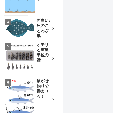
面白い♪
魚のこ
とわざ
集
オモリ
と重量
単位の
話
泳がせ
釣りで
呑ませ
ろ！