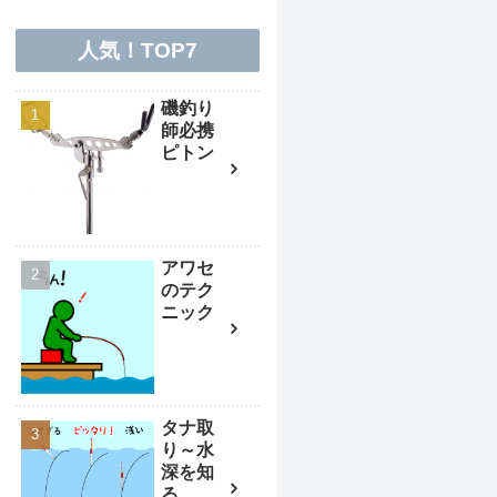
人気！TOP7
磯釣り
師必携
ピトン
アワセ
のテク
ニック
タナ取
り～水
深を知
る