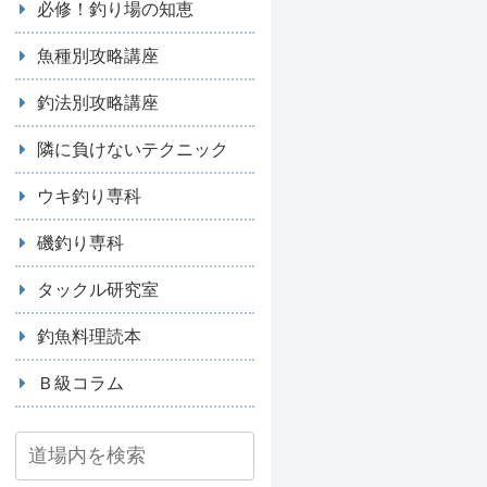
必修！釣り場の知恵
魚種別攻略講座
釣法別攻略講座
隣に負けないテクニック
ウキ釣り専科
磯釣り専科
タックル研究室
釣魚料理読本
Ｂ級コラム