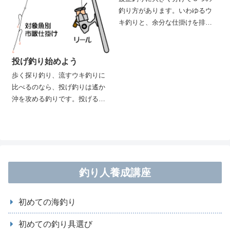
釣り方があります。いわゆるウ
キ釣りと、余分な仕掛けを排除
したフカセ釣り（ミャク釣り、
落し込み釣りなど）と、重たい
オモリを付けてエイヤ！と投げ
投げ釣り始めよう
込む投げ釣りです。はるか彼方
歩く探り釣り、流すウキ釣りに
に仕掛けを飛ばすだけに、スポ
比べるのなら、投げ釣りは遙か
ーツ感覚では一番でしょう。し
沖を攻める釣りです。投げると
かも、投げ釣りでなければ釣れ
いうスポーツ的な要素と同時
ない魚もあるのが魅力です。投
に、置き竿で静かにアタリを待
げ釣りで釣れる魚には美味しい
つという静の釣りでもありま
魚が多いのです。この釣りの基
す。サーフと呼ばれファンがた
本だけでも覚えておくと、専門
くさんいます。
でやらなくても季節折々の魚を
釣り人養成講座
愉しむことができます。まずは
道具の解説から～
初めての海釣り
初めての釣り具選び