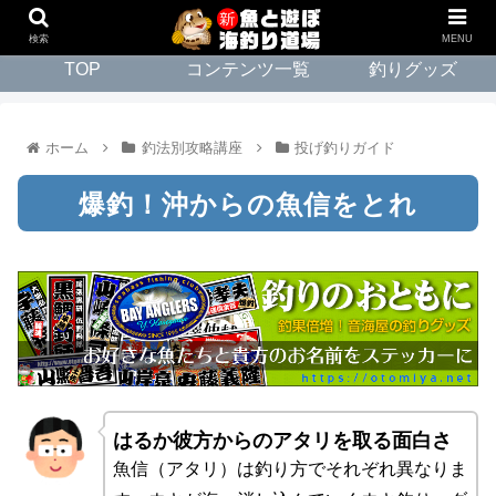
検索
MENU
TOP
コンテンツ一覧
釣りグッズ
ホーム
釣法別攻略講座
投げ釣りガイド
爆釣！沖からの魚信をとれ
はるか彼方からのアタリを取る面白さ
魚信（アタリ）は釣り方でそれぞれ異なりま