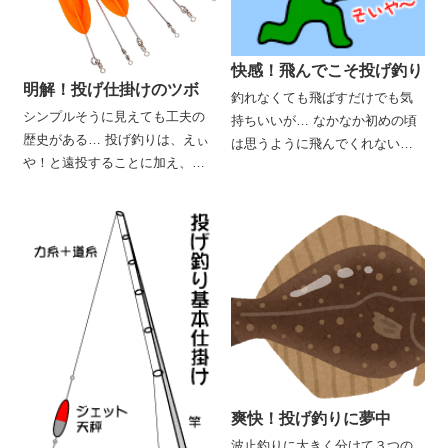
快感！飛んでこそ投げ釣り
明解！投げ仕掛けのツボ
釣れなくても飛ばすだけでも気
シンプルそうに見えても工夫の
持ちいいが… なかなか初めの頃
歴史がある… 投げ釣りは、えぃ
は思うように飛んでくれないも
や！と遠投することに加え、基
のです。あさっての方向に飛ぶ
本的にポイントに投げ込んでア
わ、隣の釣り人の仕掛けに絡む
タリを待つ釣りですから、他の
わ、いらいらがつのります。特
釣りには見られないような仕掛
に女性は男性のようにはなかな
けの工夫があります。投げ釣り
か飛びませんし、男性のベテラ
に使われる各種の仕掛けの特徴
ンでも力んだほどには飛ばない
を知っておくことは、釣果を左
人もいます。ここでは、ちょっ
右する大きな分かれ道です。こ
としたコツでうまく飛ばせる秘
こでは基本的な仕掛けの特徴と
訣を伝授しますから、しっかり
使い方を覚えましょう。
覚えてね。
爽快！投げ釣りに夢中
波止釣りに大きく分けて３つの