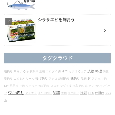
シラサエビを飼おう
タグクラウド
読物
料理
釣り竿
筏釣り
サヨリ
ウキ
夜釣り
玉網
コロダイ
カサゴ
ウェア
防波
投げ釣り
磯釣り
餌
堤釣り
エビまき
リール
アナゴ
紀州釣り
黒鯛
アジ
釣り鈎
DIY
用品
釣り鉤
タチウオ
カゴ釣り
スズキ
マダイ
釣り具
釣り糸
グレ
カワハギ
ハ
ウキ釣り
知識
技術
仕掛け
ゼ
アイナメ
泳がせ釣り
青物
ズボ釣り
TIPS
メバ
ル